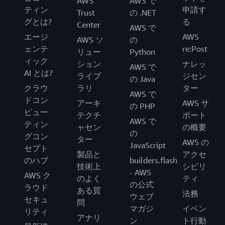
AWS
AWS で
ティン
申請す
Trust
の .NET
グとは?
る
Center
AWS で
エージ
AWS
AWS ソ
の
ェンテ
re:Post
リュー
Python
ィック
ション
ナレッ
AWS で
AI とは?
ライブ
ジセン
の Java
クラウ
ラリ
ター
AWS で
ドコン
アーキ
AWS サ
の PHP
ピュー
テクチ
ポート
AWS で
ティン
ャセン
の概要
の
グコン
ター
AWS の
JavaScript
セプト
製品と
アクセ
のハブ
builders.flash
技術上
シビリ
- AWS
AWS ク
のよく
ティ
の公式
ラウド
ある質
法務
ウェブ
セキュ
問
マガジ
イベン
リティ
アナリ
ン
ト行動