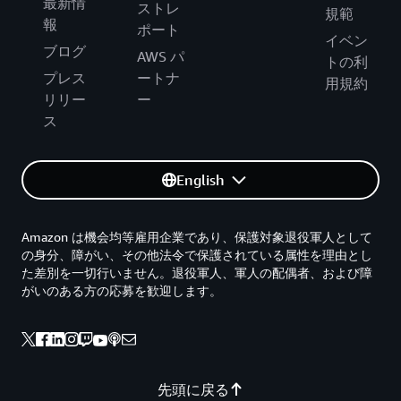
最新情
ストレ
規範
報
ポート
イベン
ブログ
AWS パ
トの利
プレス
ートナ
用規約
リリー
ー
ス
English
Amazon は機会均等雇用企業であり、保護対象退役軍人として
の身分、障がい、その他法令で保護されている属性を理由とし
た差別を一切行いません。退役軍人、軍人の配偶者、および障
がいのある方の応募を歓迎します。
先頭に戻る