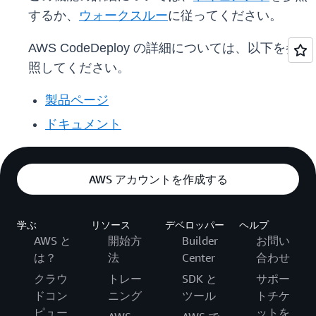
するか、
ウォークスルー
に従ってください。
AWS CodeDeploy の詳細については、以下を参
照してください。
製品ページ
ドキュメント
AWS アカウントを作成する
学ぶ
リソース
デベロッパー
ヘルプ
AWS と
開始方
Builder
お問い
は？
法
Center
合わせ
クラウ
トレー
SDK と
サポー
ドコン
ニング
ツール
トチケ
ピュー
ットを