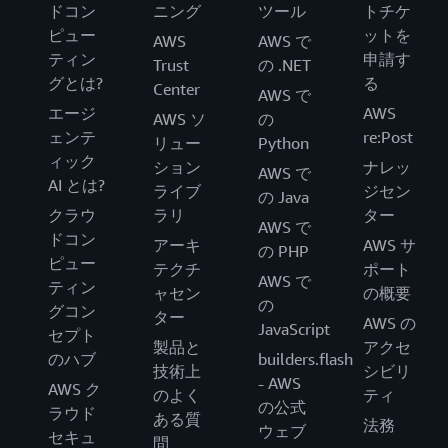
ドコン
ニング
ツール
トチケ
ピュー
ットを
AWS
AWS で
ティン
申請す
Trust
の .NET
グとは?
る
Center
AWS で
エージ
AWS
AWS ソ
の
ェンテ
re:Post
リュー
Python
ィック
ション
ナレッ
AWS で
AI とは?
ライブ
ジセン
の Java
クラウ
ラリ
ター
AWS で
ドコン
アーキ
AWS サ
の PHP
ピュー
テクチ
ポート
AWS で
ティン
ャセン
の概要
の
グコン
ター
AWS の
JavaScript
セプト
製品と
アクセ
のハブ
builders.flash
技術上
シビリ
- AWS
AWS ク
のよく
ティ
の公式
ラウド
ある質
法務
ウェブ
セキュ
問