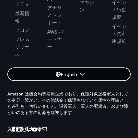
マガジ
イベン
リティ
アナリ
ン
ト行動
最新情
ストレ
規範
報
ポート
イベン
ブログ
AWS パ
トの利
プレス
ートナ
用規約
リリー
ー
ス
English
Amazon は機会均等雇用企業であり、保護対象退役軍人として
の身分、障がい、その他法令で保護されている属性を理由とし
た差別を一切行いません。退役軍人、軍人の配偶者、および障
がいのある方の応募を歓迎します。