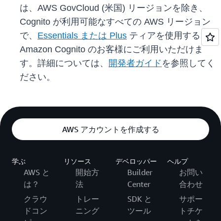
は、AWS GovCloud (米国) リージョンを除き、
Cognito が利用可能なすべての AWS リージョン
で、
Essentials または Plus
ティアを使用する
Amazon Cognito のお客様にご利用いただけま
す。詳細については、
開発者ガイド
を参照してく
ださい。
AWS アカウントを作成する
学ぶ
リソース
デベロッパー
ヘルプ
AWS と
開始方
Builder
お問い
は？
法
Center
合わせ
クラウ
トレー
SDK と
サポー
ドコン
ニング
ツール
トチケ