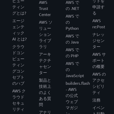
ピュー
ットを
AWS
AWS で
ティン
申請す
Trust
の .NET
グとは?
る
Center
AWS で
エージ
AWS
AWS ソ
の
ェンテ
re:Post
リュー
Python
ィック
ション
ナレッ
AWS で
AI とは?
ライブ
ジセン
の Java
クラウ
ラリ
ター
AWS で
ドコン
アーキ
AWS サ
の PHP
ピュー
テクチ
ポート
AWS で
ティン
ャセン
の概要
の
グコン
ター
AWS の
JavaScript
セプト
製品と
アクセ
のハブ
builders.flash
技術上
シビリ
- AWS
AWS ク
のよく
ティ
の公式
ラウド
ある質
法務
ウェブ
セキュ
問
マガジ
イベン
リティ
アナリ
ン
ト行動