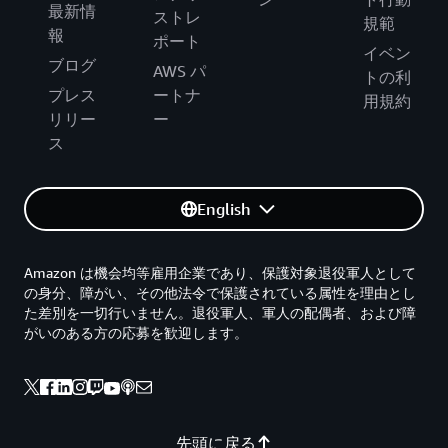
最新情
ストレ
規範
報
ポート
イベン
ブログ
AWS パ
トの利
プレス
ートナ
用規約
リリー
ー
ス
English
Amazon は機会均等雇用企業であり、保護対象退役軍人として
の身分、障がい、その他法令で保護されている属性を理由とし
た差別を一切行いません。退役軍人、軍人の配偶者、および障
がいのある方の応募を歓迎します。
先頭に戻る