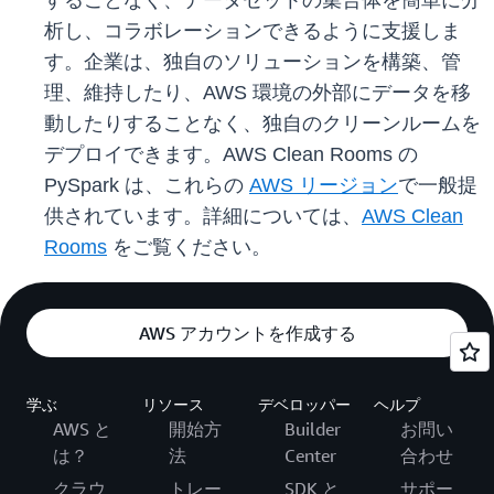
することなく、データセットの集合体を簡単に分
析し、コラボレーションできるように支援しま
す。企業は、独自のソリューションを構築、管
理、維持したり、AWS 環境の外部にデータを移
動したりすることなく、独自のクリーンルームを
デプロイできます。AWS Clean Rooms の
PySpark は、これらの
AWS リージョン
で一般提
供されています。詳細については、
AWS Clean
Rooms
をご覧ください。
AWS アカウントを作成する
学ぶ
リソース
デベロッパー
ヘルプ
AWS と
開始方
Builder
お問い
は？
法
Center
合わせ
クラウ
トレー
SDK と
サポー