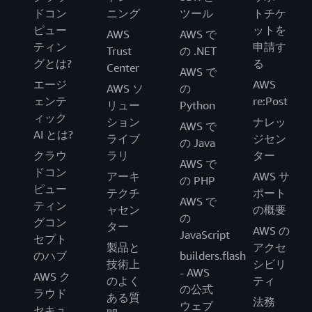
ドコン
ニング
ツール
トチケ
ピュー
ットを
AWS
AWS で
ティン
申請す
Trust
の .NET
グとは?
る
Center
AWS で
エージ
AWS
AWS ソ
の
ェンテ
re:Post
リュー
Python
ィック
ション
ナレッ
AWS で
AI とは?
ライブ
ジセン
の Java
クラウ
ラリ
ター
AWS で
ドコン
アーキ
AWS サ
の PHP
ピュー
テクチ
ポート
AWS で
ティン
ャセン
の概要
の
グコン
ター
AWS の
JavaScript
セプト
製品と
アクセ
のハブ
builders.flash
技術上
シビリ
- AWS
AWS ク
のよく
ティ
の公式
ラウド
ある質
法務
ウェブ
セキュ