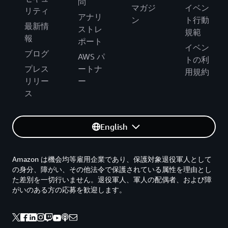
問
マガジ
イベン
リティ
アナリ
ン
ト行動
最新情
ストレ
規範
報
ポート
イベン
ブログ
AWS パ
トの利
プレス
ートナ
用規約
リリー
ー
ス
English
Amazon は機会均等雇用企業であり、保護対象退役軍人として
の身分、障がい、その他法令で保護されている属性を理由とし
た差別を一切行いません。退役軍人、軍人の配偶者、および障
がいのある方の応募を歓迎します。