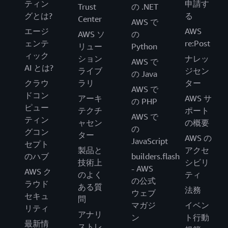
ティン
申請す
Trust
の .NET
グとは?
る
Center
AWS で
エージ
AWS
AWS ソ
の
ェンテ
re:Post
リュー
Python
ィック
ション
ナレッ
AWS で
AI とは?
ライブ
ジセン
の Java
クラウ
ラリ
ター
AWS で
ドコン
アーキ
AWS サ
の PHP
ピュー
テクチ
ポート
AWS で
ティン
ャセン
の概要
の
グコン
ター
AWS の
JavaScript
セプト
製品と
アクセ
のハブ
builders.flash
技術上
シビリ
- AWS
AWS ク
のよく
ティ
の公式
ラウド
ある質
法務
ウェブ
セキュ
問
マガジ
イベン
リティ
アナリ
ン
ト行動
最新情
ストレ