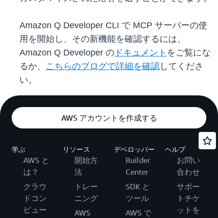
Amazon Q Developer CLI で MCP サーバーの使
用を開始し、その新機能を確認するには、
Amazon Q Developer の
ドキュメント
をご覧にな
るか、
こちらのブログで詳細を確認
してくださ
い。
AWS アカウントを作成する
学ぶ
リソース
デベロッパー
ヘルプ
AWS と
開始方
Builder
お問い
は？
法
Center
合わせ
クラウ
トレー
SDK と
サポー
ドコン
ニング
ツール
トチケ
ピュー
ットを
AWS
AWS で