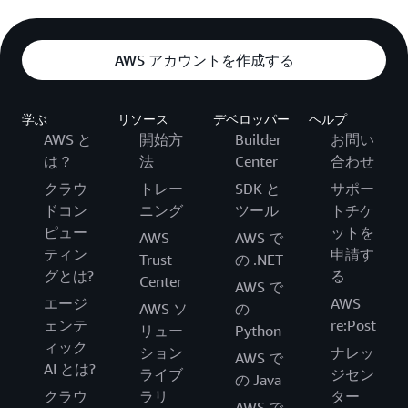
AWS アカウントを作成する
学ぶ
リソース
デベロッパー
ヘルプ
AWS と
開始方
Builder
お問い
は？
法
Center
合わせ
クラウ
トレー
SDK と
サポー
ドコン
ニング
ツール
トチケ
ピュー
ットを
AWS
AWS で
ティン
申請す
Trust
の .NET
グとは?
る
Center
AWS で
エージ
AWS
AWS ソ
の
ェンテ
re:Post
リュー
Python
ィック
ション
ナレッ
AWS で
AI とは?
ライブ
ジセン
の Java
クラウ
ラリ
ター
AWS で