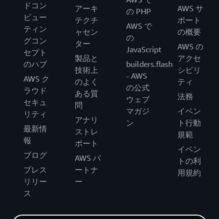
ドコン
アーキ
AWS サ
の PHP
ピュー
テクチ
ポート
AWS で
ティン
ャセン
の概要
の
グコン
ター
AWS の
JavaScript
セプト
製品と
アクセ
のハブ
builders.flash
技術上
シビリ
- AWS
AWS ク
のよく
ティ
の公式
ラウド
ある質
法務
ウェブ
セキュ
問
マガジ
イベン
リティ
アナリ
ン
ト行動
最新情
ストレ
規範
報
ポート
イベン
ブログ
AWS パ
トの利
プレス
ートナ
用規約
リリー
ー
ス