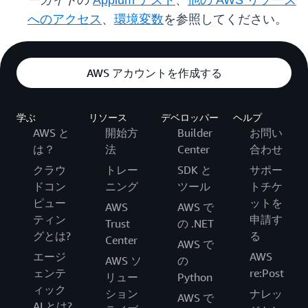
ーガイド
の
Appium テスト
、
他の AWS リソース
へのアクセス
、
環境変数
を参照してください。
AWS アカウントを作成する
学ぶ
リソース
デベロッパー
ヘルプ
AWS と
開始方
Builder
お問い
は？
法
Center
合わせ
クラウ
トレー
SDK と
サポー
ドコン
ニング
ツール
トチケ
ピュー
ットを
AWS
AWS で
ティン
申請す
Trust
の .NET
グとは?
る
Center
AWS で
エージ
AWS
AWS ソ
の
ェンテ
re:Post
リュー
Python
ィック
ション
ナレッ
AWS で
AI とは?