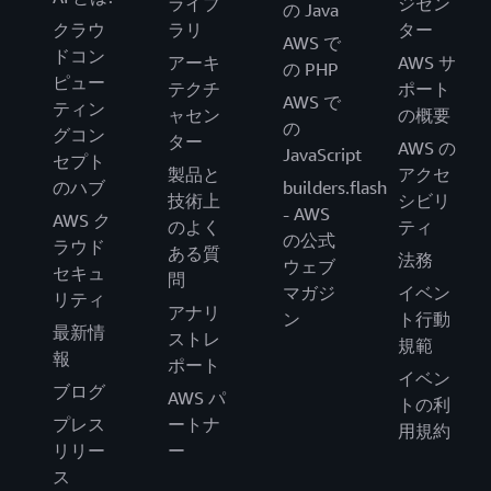
ライブ
ジセン
の Java
クラウ
ラリ
ター
AWS で
ドコン
アーキ
AWS サ
の PHP
ピュー
テクチ
ポート
AWS で
ティン
ャセン
の概要
の
グコン
ター
AWS の
JavaScript
セプト
製品と
アクセ
のハブ
builders.flash
技術上
シビリ
- AWS
AWS ク
のよく
ティ
の公式
ラウド
ある質
法務
ウェブ
セキュ
問
マガジ
イベン
リティ
アナリ
ン
ト行動
最新情
ストレ
規範
報
ポート
イベン
ブログ
AWS パ
トの利
プレス
ートナ
用規約
リリー
ー
ス