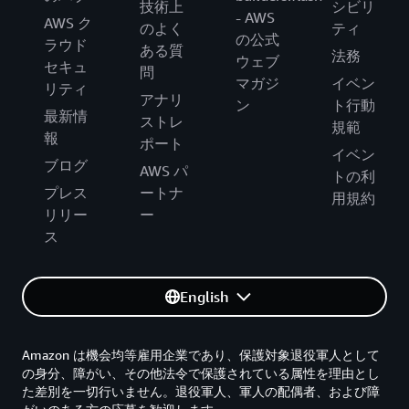
技術上
シビリ
- AWS
AWS ク
のよく
ティ
の公式
ラウド
ある質
法務
ウェブ
セキュ
問
マガジ
イベン
リティ
アナリ
ン
ト行動
最新情
ストレ
規範
報
ポート
イベン
ブログ
AWS パ
トの利
プレス
ートナ
用規約
リリー
ー
ス
English
Amazon は機会均等雇用企業であり、保護対象退役軍人として
の身分、障がい、その他法令で保護されている属性を理由とし
た差別を一切行いません。退役軍人、軍人の配偶者、および障