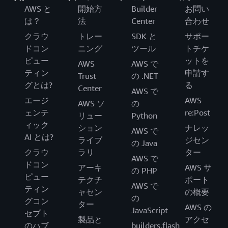
AWS と
開始方
Builder
お問い
は？
法
Center
合わせ
クラウ
トレー
SDK と
サポー
ドコン
ニング
ツール
トチケ
ピュー
ットを
AWS
AWS で
ティン
申請す
Trust
の .NET
グとは?
る
Center
AWS で
エージ
AWS
AWS ソ
の
ェンテ
re:Post
リュー
Python
ィック
ション
ナレッ
AWS で
AI とは?
ライブ
ジセン
の Java
クラウ
ラリ
ター
AWS で
ドコン
アーキ
AWS サ
の PHP
ピュー
テクチ
ポート
AWS で
ティン
ャセン
の概要
の
グコン
ター
AWS の
JavaScript
セプト
製品と
アクセ
のハブ
builders.flash