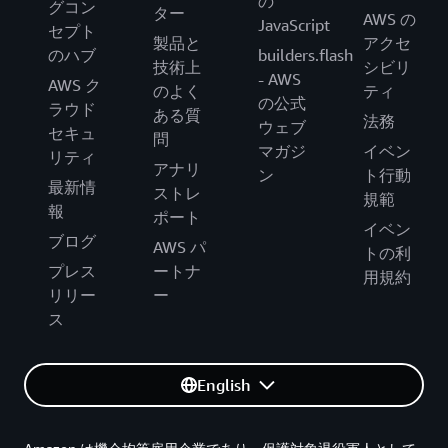
の
グコン
ター
AWS の
JavaScript
セプト
製品と
アクセ
のハブ
builders.flash
技術上
シビリ
- AWS
AWS ク
のよく
ティ
の公式
ラウド
ある質
法務
ウェブ
セキュ
問
マガジ
イベン
リティ
アナリ
ン
ト行動
最新情
ストレ
規範
報
ポート
イベン
ブログ
AWS パ
トの利
プレス
ートナ
用規約
リリー
ー
ス
English