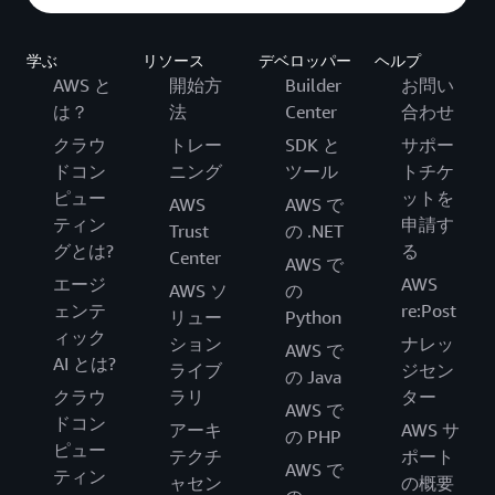
学ぶ
リソース
デベロッパー
ヘルプ
AWS と
開始方
Builder
お問い
は？
法
Center
合わせ
クラウ
トレー
SDK と
サポー
ドコン
ニング
ツール
トチケ
ピュー
ットを
AWS
AWS で
ティン
申請す
Trust
の .NET
グとは?
る
Center
AWS で
エージ
AWS
AWS ソ
の
ェンテ
re:Post
リュー
Python
ィック
ション
ナレッ
AWS で
AI とは?
ライブ
ジセン
の Java
クラウ
ラリ
ター
AWS で
ドコン
アーキ
AWS サ
の PHP
ピュー
テクチ
ポート
AWS で
ティン
ャセン
の概要