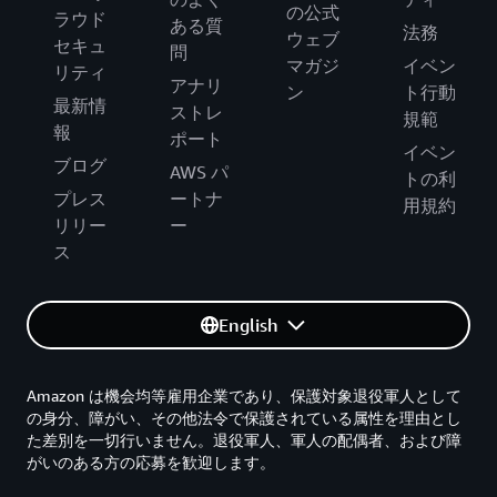
の公式
ラウド
ある質
法務
ウェブ
セキュ
問
マガジ
イベン
リティ
アナリ
ン
ト行動
最新情
ストレ
規範
報
ポート
イベン
ブログ
AWS パ
トの利
プレス
ートナ
用規約
リリー
ー
ス
English
Amazon は機会均等雇用企業であり、保護対象退役軍人として
の身分、障がい、その他法令で保護されている属性を理由とし
た差別を一切行いません。退役軍人、軍人の配偶者、および障
がいのある方の応募を歓迎します。