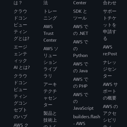
は？
法
Center
合わせ
クラウ
トレー
SDK と
サポー
ドコン
ニング
ツール
トチケ
ピュー
ットを
AWS
AWS で
ティン
申請す
Trust
の .NET
グとは?
る
Center
AWS で
エージ
AWS
AWS ソ
の
ェンテ
re:Post
リュー
Python
ィック
ション
ナレッ
AWS で
AI とは?
ライブ
ジセン
の Java
クラウ
ラリ
ター
AWS で
ドコン
アーキ
AWS サ
の PHP
ピュー
テクチ
ポート
AWS で
ティン
ャセン
の概要
の
グコン
ター
AWS の
JavaScript
セプト
製品と
アクセ
のハブ
builders.flash
技術上
シビリ
- AWS
AWS ク
のよく
ティ