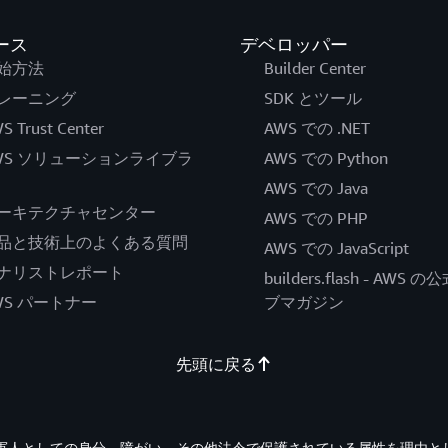
ース
デベロッパー
始方法
Builder Center
レーニング
SDK とツール
S Trust Center
AWS での .NET
WS ソリューションライブラ
AWS での Python
AWS での Java
ーキテクチャセンター
AWS での PHP
品と技術上のよくある質問
AWS での JavaScript
ナリストレポート
builders.flash - AWS 
WS パートナー
ブマガジン
先頭に戻る
退役軍人としての身分、障がい、その他法令で保護されている属性を理由と