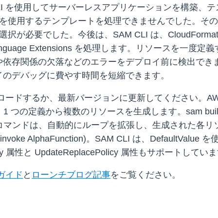
CLI を使用してサーバーレスアプリケーションを構築、
e Extensions を使用するテンプレートを処理できません
選択が必要でした。今後は、SAM CLI は、CloudFor
age Extensions を処理します。リソースを一度定
や依存関係の欠落などのエラーをデプロイ前に検出でき
イのデバッグに費やす時間を短縮できます。
ードするか、最新バージョンに更新してください。AWS::Lang
 つの定義から複数のリソースを生成します。sam build、sam lo
などの SAM CLI コマンドは、自動的にループを拡張し、生成
e AlphaFunction)。SAM CLI は、DefaultValue を使用
olicy 属性と UpdateReplacePolicy 属性もサポートしてい
ーガイド
と
ローンチブログ記事
をご覧ください。