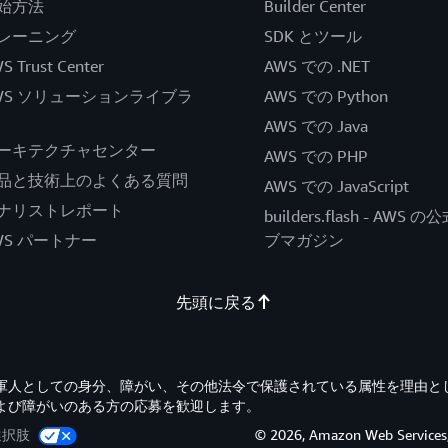
始方法
Builder Center
レーニング
SDK とツール
S Trust Center
AWS での .NET
WS ソリューションライブラ
AWS での Python
AWS での Java
ーキテクチャセンター
AWS での PHP
品と技術上のよくある質問
AWS での JavaScript
ナリストレポート
builders.flash - AWS 
WS パートナー
ブマガジン
先頭に戻る
退役軍人としての身分、障がい、その他法令で保護されている属性を理由と
よび障がいのある方の応募を歓迎します。
選択肢
© 2026, Amazon Web Servi