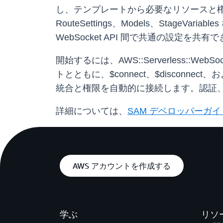
し、テンプレートから必要なリソースと権限
RouteSettings、Models、StageVariabl
WebSocket API 間で共通の設定を共有
開始するには、AWS::Serverless:
トとともに、$connect、$disconne
統合と権限を自動的に接続します。認証
詳細については、
SAM デベロッパーガイ
AWS アカウントを作成する
学ぶ
リソ