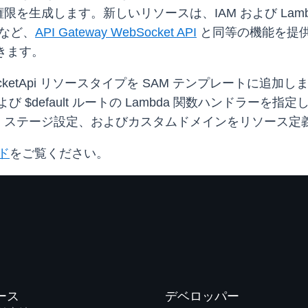
を生成します。新しいリソースは、IAM および Lam
es など、
API Gateway WebSocket API
と同等の機能を提
できます。
:WebSocketApi リソースタイプを SAM テンプレー
ct、および $default ルートの Lambda 関数ハンド
、ステージ設定、およびカスタムドメインをリソース定
ド
をご覧ください。
ース
デベロッパー