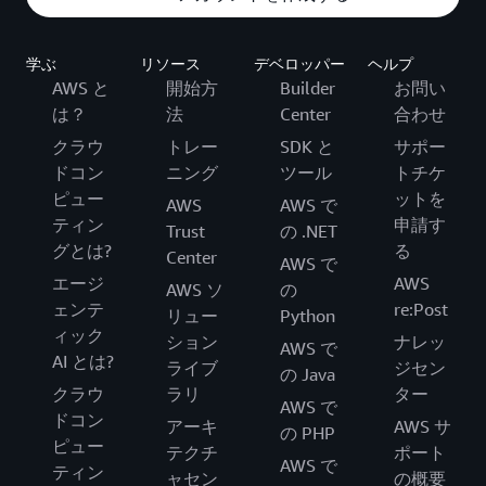
学ぶ
リソース
デベロッパー
ヘルプ
AWS と
開始方
Builder
お問い
は？
法
Center
合わせ
クラウ
トレー
SDK と
サポー
ドコン
ニング
ツール
トチケ
ピュー
ットを
AWS
AWS で
ティン
申請す
Trust
の .NET
グとは?
る
Center
AWS で
エージ
AWS
AWS ソ
の
ェンテ
re:Post
リュー
Python
ィック
ション
ナレッ
AWS で
AI とは?
ライブ
ジセン
の Java
クラウ
ラリ
ター
AWS で
ドコン
アーキ
AWS サ
の PHP
ピュー
テクチ
ポート
AWS で
ティン
ャセン
の概要