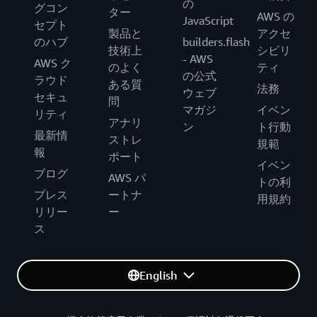
の
グコン
ター
AWS の
JavaScript
セプト
製品と
アクセ
のハブ
builders.flash
技術上
シビリ
- AWS
AWS ク
のよく
ティ
の公式
ラウド
ある質
法務
ウェブ
セキュ
問
マガジ
イベン
リティ
アナリ
ン
ト行動
最新情
ストレ
規範
報
ポート
イベン
ブログ
AWS パ
トの利
プレス
ートナ
用規約
リリー
ー
ス
English