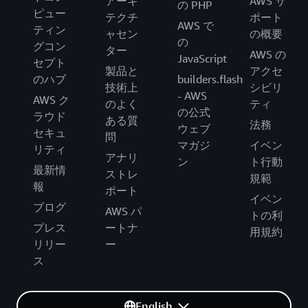
アーキ
AWS サ
の PHP
ピュー
テクチ
ポート
AWS で
ティン
ャセン
の概要
の
グコン
ター
AWS の
JavaScript
セプト
製品と
アクセ
のハブ
builders.flash
技術上
シビリ
- AWS
AWS ク
のよく
ティ
の公式
ラウド
ある質
法務
ウェブ
セキュ
問
マガジ
イベン
リティ
アナリ
ン
ト行動
最新情
ストレ
規範
報
ポート
イベン
ブログ
AWS パ
トの利
プレス
ートナ
用規約
リリー
ー
ス
English