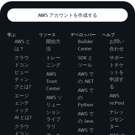
AWS アカウントを作成する
学ぶ
リソース
デベロッパー
ヘルプ
AWS と
開始方
Builder
お問い
は？
法
Center
合わせ
クラウ
トレー
SDK と
サポー
ドコン
ニング
ツール
トチケ
ピュー
ットを
AWS
AWS で
ティン
申請す
Trust
の .NET
グとは?
る
Center
AWS で
エージ
AWS
AWS ソ
の
ェンテ
re:Post
リュー
Python
ィック
ション
ナレッ
AWS で
AI とは?
ライブ
ジセン
の Java
クラウ
ラリ
ター
AWS で
ドコン