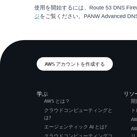
使用を開始するには、Route 53 DNS Firew
ジ
をご覧ください。PANW Advanced DNS
AWS アカウントを作成する
学ぶ
リソ
AWS とは？
開
クラウドコンピューティングと
ト
は?
AW
エージェンティック AI とは?
A
クラウドコンピューティングコ
リ