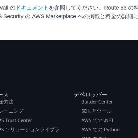
all の
ドキュメント
を参照してください。Route 53
 Security の AWS Marketplace への掲載と料金の
ース
デベロッパー
始方法
Builder Center
レーニング
SDK とツール
S Trust Center
AWS での .NET
WS ソリューションライブラ
AWS での Python