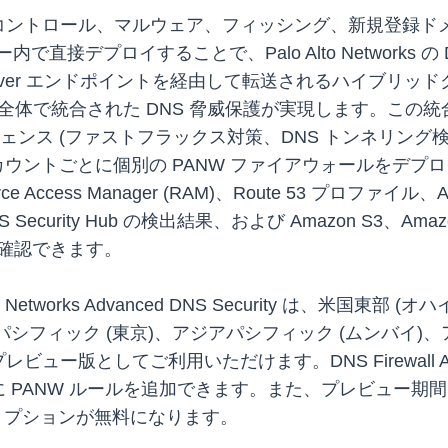
ントロール、マルウェア、フィッシング、新規登録ドメ
フロー内で直接デプロイすることで、Palo Alto Networ
53 Resolver エンドポイントを経由して転送されるハイブ
全体で統合された DNS 脅威保護が実現します。この統
威インテリジェンス (ファストフラックス対策、DNS トンネリ
アカウントごとに個別の PANW ファイアウォールをデ
ccess Manager (RAM)、Route 53 プロファイル、A
ty Hub の検出結果、および Amazon S3、Amazon Data
に確認できます。
o Alto Networks Advanced DNS Security は、
パシフィック (東京)、アジアパシフィック (ムンバイ)
ビュー版としてご利用いただけます。DNS Firewall Adv
 ルールを追加できます。また、プレビュー期間中は Palo Al
スクリプションが無料になります。