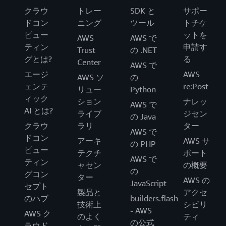
クラウ
トレー
SDK と
サポー
ドコン
ニング
ツール
トチケ
ピュー
ットを
AWS
AWS で
ティン
申請す
Trust
の .NET
グとは?
る
Center
AWS で
エージ
AWS
AWS ソ
の
ェンテ
re:Post
リュー
Python
ィック
ション
ナレッ
AWS で
AI とは?
ライブ
ジセン
の Java
クラウ
ラリ
ター
AWS で
ドコン
アーキ
AWS サ
の PHP
ピュー
テクチ
ポート
AWS で
ティン
ャセン
の概要
の
グコン
ター
AWS の
JavaScript
セプト
製品と
アクセ
のハブ
builders.flash
技術上
シビリ
- AWS
AWS ク
のよく
ティ
の公式
ラウド