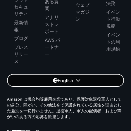
ある質
法務
ウェブ
セキュ
問
マガジ
イベン
リティ
アナリ
ン
ト行動
最新情
ストレ
規範
報
ポート
イベン
ブログ
AWS パ
トの利
プレス
ートナ
用規約
リリー
ー
ス
English
Amazon は機会均等雇用企業であり、保護対象退役軍人として
の身分、障がい、その他法令で保護されている属性を理由とし
た差別を一切行いません。退役軍人、軍人の配偶者、および障
がいのある方の応募を歓迎します。