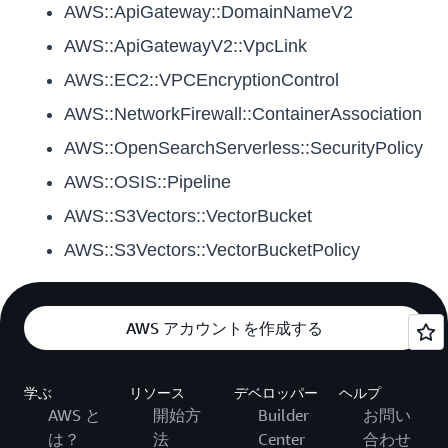
AWS::ApiGateway::DomainNameV2
AWS::ApiGatewayV2::VpcLink
AWS::EC2::VPCEncryptionControl
AWS::NetworkFirewall::ContainerAssociation
AWS::OpenSearchServerless::SecurityPolicy
AWS::OSIS::Pipeline
AWS::S3Vectors::VectorBucket
AWS::S3Vectors::VectorBucketPolicy
AWS アカウントを作成する
学ぶ
リソース
デベロッパー
ヘルプ
AWS と
開始方
Builder
お問い
は？
法
Center
合わせ