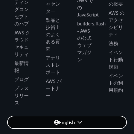
AWS で
ティン
ャセン
の概要
の
グコン
ター
AWS の
JavaScript
セプト
製品と
アクセ
のハブ
builders.flash
技術上
シビリ
- AWS
AWS ク
のよく
ティ
の公式
ラウド
ある質
法務
ウェブ
セキュ
問
マガジ
イベン
リティ
アナリ
ン
ト行動
最新情
ストレ
規範
報
ポート
イベン
ブログ
AWS パ
トの利
プレス
ートナ
用規約
リリー
ー
ス
English