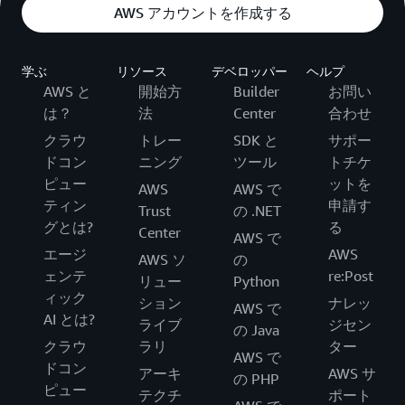
AWS アカウントを作成する
学ぶ
リソース
デベロッパー
ヘルプ
AWS と
開始方
Builder
お問い
は？
法
Center
合わせ
クラウ
トレー
SDK と
サポー
ドコン
ニング
ツール
トチケ
ピュー
ットを
AWS
AWS で
ティン
申請す
Trust
の .NET
グとは?
る
Center
AWS で
エージ
AWS
AWS ソ
の
ェンテ
re:Post
リュー
Python
ィック
ション
ナレッ
AWS で
AI とは?
ライブ
ジセン
の Java
クラウ
ラリ
ター
AWS で
ドコン
アーキ
AWS サ
の PHP
ピュー
テクチ
ポート