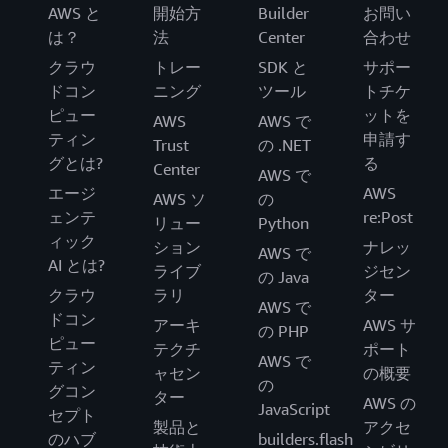
AWS と
開始方
Builder
お問い
は？
法
Center
合わせ
クラウ
トレー
SDK と
サポー
ドコン
ニング
ツール
トチケ
ピュー
ットを
AWS
AWS で
ティン
申請す
Trust
の .NET
グとは?
る
Center
AWS で
エージ
AWS
AWS ソ
の
ェンテ
re:Post
リュー
Python
ィック
ション
ナレッ
AWS で
AI とは?
ライブ
ジセン
の Java
クラウ
ラリ
ター
AWS で
ドコン
アーキ
AWS サ
の PHP
ピュー
テクチ
ポート
AWS で
ティン
ャセン
の概要
の
グコン
ター
AWS の
JavaScript
セプト
製品と
アクセ
のハブ
builders.flash