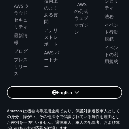
技術上
シビリ
- AWS
AWS ク
のよく
ティ
の公式
ラウド
ある質
法務
ウェブ
セキュ
問
マガジ
イベン
リティ
アナリ
ン
ト行動
最新情
ストレ
規範
報
ポート
イベン
ブログ
AWS パ
トの利
プレス
ートナ
用規約
リリー
ー
ス
English
Amazon は機会均等雇用企業であり、保護対象退役軍人として
の身分、障がい、その他法令で保護されている属性を理由とし
た差別を一切行いません。退役軍人、軍人の配偶者、および障
がいのある方の応募を歓迎します。