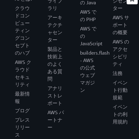
ライブ
ジセン
の Java
クラウ
ラリ
ター
AWS で
ドコン
アーキ
AWS サ
の PHP
ピュー
テクチ
ポート
AWS で
ティン
ャセン
の概要
の
グコン
ター
AWS の
JavaScript
セプト
製品と
アクセ
のハブ
builders.flash
技術上
シビリ
- AWS
AWS ク
のよく
ティ
の公式
ラウド
ある質
法務
ウェブ
セキュ
問
マガジ
イベン
リティ
アナリ
ン
ト行動
最新情
ストレ
規範
報
ポート
イベン
ブログ
AWS パ
トの利
プレス
ートナ
用規約
リリー
ー
ス