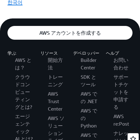
한국어
AWS アカウントを作成する
学ぶ
リソース
デベロッパー
ヘルプ
AWS と
開始方
Builder
お問い
は？
法
Center
合わせ
クラウ
トレー
SDK と
サポー
ドコン
ニング
ツール
トチケ
ピュー
ットを
AWS
AWS で
ティン
申請す
Trust
の .NET
グとは?
る
Center
AWS で
エージ
AWS
AWS ソ
の
ェンテ
re:Post
リュー
Python
ィック
ション
ナレッ
AWS で
AI とは?