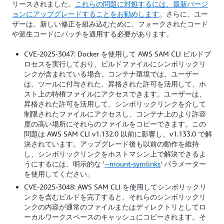
リースされました。
これらの問題に対処するには、最新バージ
ョンにアップグレードすることをお勧めします
。さらに、ユー
ザーは、新しい修正を組み込むために、フォークされたコード
や派生コードにパッチを適用する必要があります。
CVE-2025-3047: Docker を使用して AWS SAM CLI ビルドプ
ロセスを実行しており、ビルドファイルにシンボリックリ
ンクが含まれている場合、コンテナ環境では、ユーザー
は、ツールに付与された、昇格された許可を活用して、ホ
スト上の特権ファイルにアクセスできます。ユーザーは、
昇格された許可を活用して、シンボリックリンクを介して
制限されたファイルにアクセスし、コンテナ上のより許容
度の高い場所にそれらのファイルをコピーできます。この
問題は AWS SAM CLI v1.132.0 以前に影響し、v1.133.0 で解
決されています。アップグレード後も以前の動作を維持
し、シンボリックリンクをホストマシン上で解決できるよ
うにするには、明示的な '
--mount-symlinks
' パラメーター
を使用してください。
CVE-2025-3048: AWS SAM CLI を使用してシンボリックリ
ンクを含むビルドを完了すると、それらのシンボリックリ
ンクの内容が通常のファイルまたはディレクトリとしてロ
ーカルワークスペースのキャッシュにコピーされます。そ