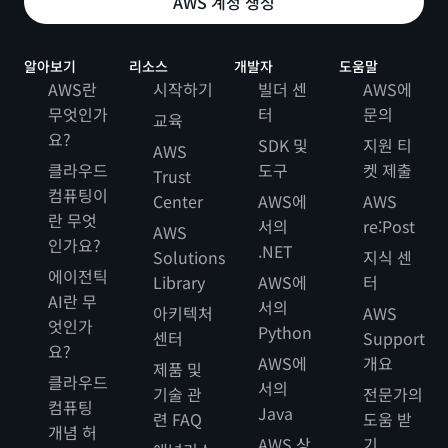
AWS 계정 생성
알아보기
리소스
개발자
도움말
AWS란
시작하기
빌더 센
AWS에
무엇인가
터
문의
교육
요?
SDK 및
지원 티
AWS
클라우드
도구
켓 제출
Trust
컴퓨팅이
Center
AWS에
AWS
란 무엇
서의
re:Post
AWS
인가요?
.NET
Solutions
지식 센
에이전틱
Library
AWS에
터
AI란 무
서의
아키텍처
AWS
엇인가
Python
센터
Support
요?
AWS에
개요
제품 및
클라우드
서의
기술 관
전문가의
컴퓨팅
Java
련 FAQ
도움 받
개념 허
AWS 상
기