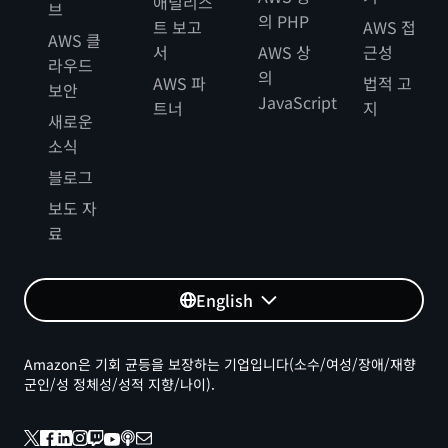
애널리스
브
의 PHP
트 보고
AWS 접
AWS 클
서
AWS 상
근성
라우드
의
AWS 파
법적 고
보안
JavaScript
트너
지
새로운
소식
블로그
보도 자
료
English
Amazon은 기회 균등을 보장하는 기업입니다(소수/여성/장애/재향
군인/성 정체성/성적 지향/나이).