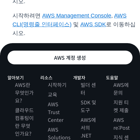
시오.
시작하려면
AWS Management Console
,
AWS
CLI(명령줄 인터페이스)
및
AWS SDK
로 이동하십
시오.
AWS 계정 생성
알아보기
리소스
개발자
도움말
AWS란
시작하기
빌더 센
AWS에
무엇인가
터
문의
교육
요?
SDK 및
지원 티
AWS
클라우드
도구
켓 제출
Trust
컴퓨팅이
Center
AWS에
AWS
란 무엇
서의
re:Post
AWS
인가요?
.NET
Solutions
지식 센