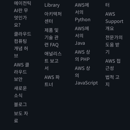
에이전틱
Library
AWS에
터
AI란 무
서의
아키텍처
AWS
엇인가
Python
센터
Support
요?
AWS에
개요
제품 및
클라우드
서의
기술 관
전문가의
컴퓨팅
Java
련 FAQ
도움 받
개념 허
AWS 상
기
애널리스
브
의 PHP
트 보고
AWS 접
AWS 클
서
AWS 상
근성
라우드
의
AWS 파
법적 고
보안
JavaScript
트너
지
새로운
소식
블로그
보도 자
료