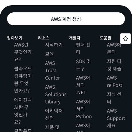
AWS 계정 생성
알아보기
리소스
개발자
도움말
AWS란
시작하기
빌더 센
AWS에
무엇인가
터
문의
교육
요?
SDK 및
지원 티
AWS
클라우드
도구
켓 제출
Trust
컴퓨팅이
Center
AWS에
AWS
란 무엇
서의
re:Post
AWS
인가요?
.NET
Solutions
지식 센
에이전틱
Library
AWS에
터
AI란 무
서의
아키텍처
AWS
엇인가
Python
센터
Support
요?
AWS에
개요
제품 및
클라우드