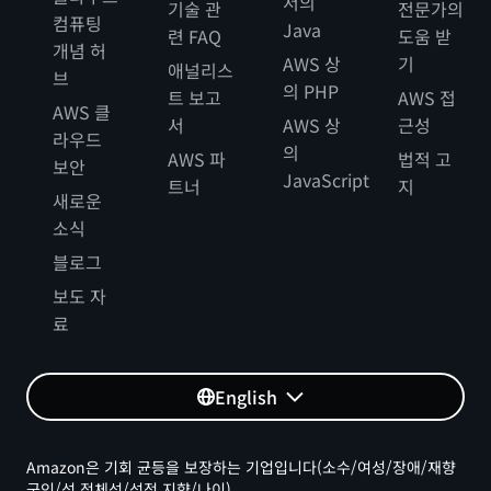
서의
기술 관
전문가의
컴퓨팅
Java
련 FAQ
도움 받
개념 허
AWS 상
기
애널리스
브
의 PHP
트 보고
AWS 접
AWS 클
서
AWS 상
근성
라우드
의
AWS 파
법적 고
보안
JavaScript
트너
지
새로운
소식
블로그
보도 자
료
English
Amazon은 기회 균등을 보장하는 기업입니다(소수/여성/장애/재향
군인/성 정체성/성적 지향/나이).