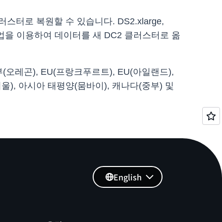
클러스터로 복원할 수 있습니다. DS2.xlarge,
을 이용하여 데이터를 새 DC2 클러스터로 옮
오레곤), EU(프랑크푸르트), EU(아일랜드),
울), 아시아 태평양(뭄바이), 캐나다(중부) 및
English