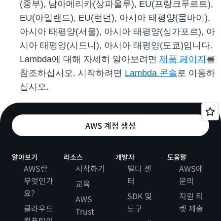
(중부), 남아메리카(상파울루), EU(프랑크푸르트),
EU(아일랜드), EU(런던), 아시아 태평양(뭄바이),
아시아 태평양(서울), 아시아 태평양(싱가포르), 아
시아 태평양(시드니), 아시아 태평양(도쿄)입니다.
Lambda에 대해 자세히 알아보려면
제품 페이지
를
참조하십시오. 시작하려면
Lambda 콘솔
로 이동하
십시오.
AWS 계정 생성
알아보기
리소스
개발자
도움말
AWS란
시작하기
빌더 센
AWS에
무엇인가
터
문의
교육
요?
SDK 및
지원 티
AWS
클라우드
도구
켓 제출
Trust
컴퓨팅이