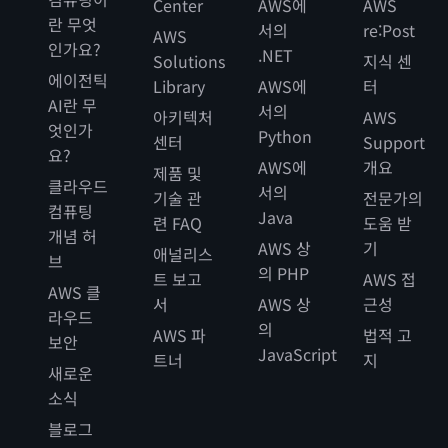
Center
AWS에
AWS
란 무엇
서의
re:Post
AWS
인가요?
.NET
Solutions
지식 센
에이전틱
Library
AWS에
터
AI란 무
서의
아키텍처
AWS
엇인가
Python
센터
Support
요?
AWS에
개요
제품 및
클라우드
서의
기술 관
전문가의
컴퓨팅
Java
련 FAQ
도움 받
개념 허
AWS 상
기
애널리스
브
의 PHP
트 보고
AWS 접
AWS 클
서
AWS 상
근성
라우드
의
AWS 파
법적 고
보안
JavaScript
트너
지
새로운
소식
블로그