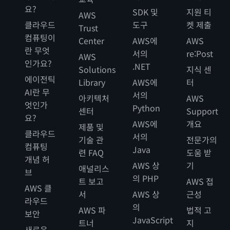
요?
SDK 및
지원 티
AWS
클라우드
도구
켓 제출
Trust
컴퓨팅이
Center
AWS에
AWS
란 무엇
서의
re:Post
AWS
인가요?
.NET
Solutions
지식 센
에이전틱
Library
AWS에
터
AI란 무
서의
아키텍처
AWS
엇인가
Python
센터
Support
요?
AWS에
개요
제품 및
클라우드
서의
기술 관
전문가의
컴퓨팅
Java
련 FAQ
도움 받
개념 허
AWS 상
기
애널리스
브
의 PHP
트 보고
AWS 접
AWS 클
서
AWS 상
근성
라우드
의
AWS 파
법적 고
보안
JavaScript
트너
지
새로운