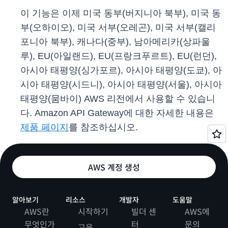
이 기능은 이제 미국 동부(버지니아 북부), 미국 동
부(오하이오), 미국 서부(오레곤), 미국 서부(캘리
포니아 북부), 캐나다(중부), 남아메리카(상파울
루), EU(아일랜드), EU(프랑크푸르트), EU(런던),
아시아 태평양(싱가포르), 아시아 태평양(도쿄), 아
시아 태평양(시드니), 아시아 태평양(서울), 아시아
태평양(뭄바이) AWS 리전에서 사용할 수 있습니
다. Amazon API Gateway에 대한 자세한 내용은
제품 페이지
를 참조하십시오.
AWS 계정 생성
알아보기
리소스
개발자
도움말
AWS란
시작하기
빌더 센
AWS에
무엇인가
터
문의
교육