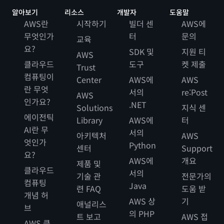
알아보기
리소스
개발자
도움말
AWS란
시작하기
빌더 센
AWS에
무엇인가
터
문의
교육
요?
SDK 및
지원 티
AWS
클라우드
도구
켓 제출
Trust
컴퓨팅이
Center
AWS에
AWS
란 무엇
서의
re:Post
AWS
인가요?
.NET
Solutions
지식 센
에이전틱
Library
AWS에
터
AI란 무
서의
아키텍처
AWS
엇인가
Python
센터
Support
요?
AWS에
개요
제품 및
클라우드
서의
기술 관
전문가의
컴퓨팅
Java
련 FAQ
도움 받
개념 허
AWS 상
기
애널리스
브
의 PHP
트 보고
AWS 접
AWS 클