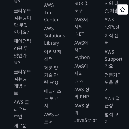
요?
SDK 및
지원 티
AWS
클라우드
도구
켓 제출
Trust
컴퓨팅이
Center
AWS에
AWS
란 무엇
서의
re:Post
AWS
인가요?
.NET
Solutions
지식 센
에이전틱
Library
AWS에
터
AI란 무
서의
아키텍처
AWS
엇인가
Python
센터
Support
요?
AWS에
개요
제품 및
클라우드
서의
기술 관
전문가의
컴퓨팅
Java
련 FAQ
도움 받
개념 허
AWS 상
기
애널리스
브
의 PHP
트 보고
AWS 접
AWS 클
서
AWS 상
근성
라우드
의
AWS 파
법적 고
보안
JavaScript
트너
지
새로운