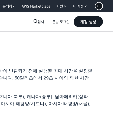
문의하기
AWS Marketplace
지원
내 계정
계정 생성
검색
콘솔 로그인
없이 통합이 반환되기 전에 실행될 최대 시간을 설정할
있습니다. 50밀리초에서 29초 사이의 제한 시간
포니아 북부), 캐나다(중부), 남아메리카(상파
, 아시아 태평양(시드니), 아시아 태평양(서울),