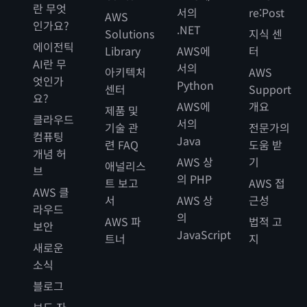
란 무엇
서의
re:Post
AWS
인가요?
.NET
Solutions
지식 센
에이전틱
Library
AWS에
터
AI란 무
서의
아키텍처
AWS
엇인가
Python
센터
Support
요?
AWS에
개요
제품 및
클라우드
서의
기술 관
전문가의
컴퓨팅
Java
련 FAQ
도움 받
개념 허
AWS 상
기
애널리스
브
의 PHP
트 보고
AWS 접
AWS 클
서
AWS 상
근성
라우드
의
AWS 파
법적 고
보안
JavaScript
트너
지
새로운
소식
블로그