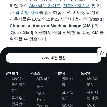
려면 저희
AMI 섹션 가이드
,
간단한 자습서
및 기
타
딥 러닝 자료
를 참조하십시오. 베이징 리전의
사용자들은 EC2 인스턴스 시작 마법사의 [
Step 1:
Choose an Amazon Machine Image (AMI)
]의
[Quick Start] 섹션에서 직접 선택한 딥 러닝 AMI를
확인할 수 있습니다.
AWS 계정 생성
알아보기
리소스
개발자
도움말
AWS란
시작하기
빌더 센
AWS에
무엇인가
터
문의
교육
요?
SDK 및
지원 티
AWS
클라우드
도구
켓 제출
Trust
컴퓨팅이
Center
AWS에
AWS