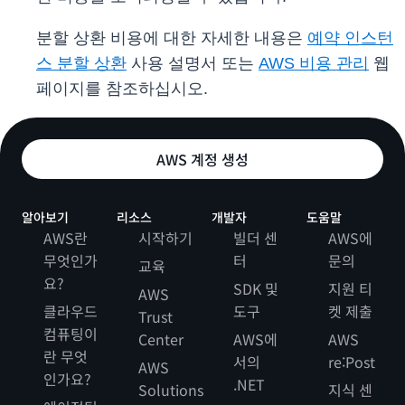
분할 상환 비용에 대한 자세한 내용은
예약 인스턴
스 분할 상환
사용 설명서 또는
AWS 비용 관리
웹
페이지를 참조하십시오.
AWS 계정 생성
알아보기
리소스
개발자
도움말
AWS란
시작하기
빌더 센
AWS에
무엇인가
터
문의
교육
요?
SDK 및
지원 티
AWS
클라우드
도구
켓 제출
Trust
컴퓨팅이
Center
AWS에
AWS
란 무엇
서의
re:Post
AWS
인가요?
.NET
Solutions
지식 센