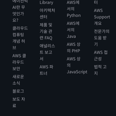
에이전틱
Library
AWS에
터
AI란 무
서의
아키텍처
AWS
엇인가
Python
센터
Support
요?
AWS에
개요
제품 및
클라우드
서의
기술 관
전문가의
컴퓨팅
Java
련 FAQ
도움 받
개념 허
AWS 상
기
애널리스
브
의 PHP
트 보고
AWS 접
AWS 클
서
AWS 상
근성
라우드
의
AWS 파
법적 고
보안
JavaScript
트너
지
새로운
소식
블로그
보도 자
료