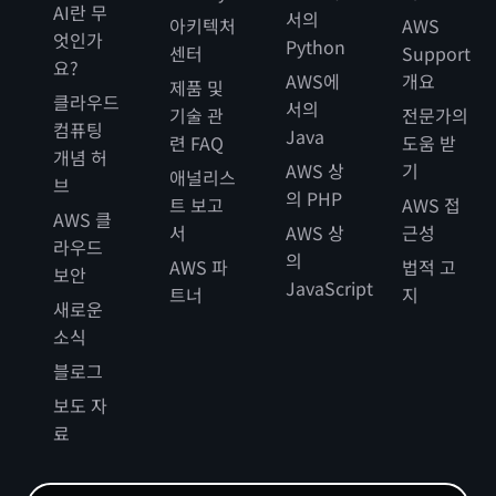
AI란 무
서의
아키텍처
AWS
엇인가
Python
센터
Support
요?
AWS에
개요
제품 및
클라우드
서의
기술 관
전문가의
컴퓨팅
Java
련 FAQ
도움 받
개념 허
AWS 상
기
애널리스
브
의 PHP
트 보고
AWS 접
AWS 클
서
AWS 상
근성
라우드
의
AWS 파
법적 고
보안
JavaScript
트너
지
새로운
소식
블로그
보도 자
료