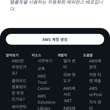
템플릿을 사용하는 자동화된 레퍼런스 배포입니
다.
AWS 계정 생성
알아보기
리소스
개발자
도움말
AWS란
시작하기
빌더 센
AWS에
무엇인가
터
문의
교육
요?
SDK 및
지원 티
AWS
클라우드
도구
켓 제출
Trust
컴퓨팅이
Center
AWS에
AWS
란 무엇
서의
re:Post
AWS
인가요?
.NET
Solutions
지식 센
에이전틱
Library
AWS에
터