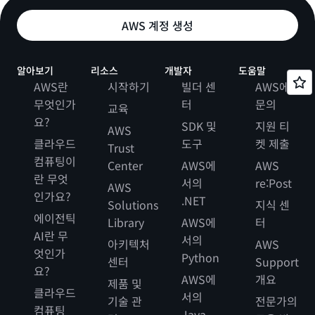
AWS 계정 생성
알아보기
리소스
개발자
도움말
AWS란
시작하기
빌더 센
AWS에
무엇인가
터
문의
교육
요?
SDK 및
지원 티
AWS
클라우드
도구
켓 제출
Trust
컴퓨팅이
Center
AWS에
AWS
란 무엇
서의
re:Post
AWS
인가요?
.NET
Solutions
지식 센
에이전틱
Library
AWS에
터
AI란 무
서의
아키텍처
AWS
엇인가
Python
센터
Support
요?
AWS에
개요
제품 및
클라우드
서의
기술 관
전문가의
컴퓨팅
Java