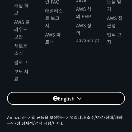
련 FAQ
도움 받
개념 허
AWS 상
기
애널리스
브
의 PHP
트 보고
AWS 접
AWS 클
서
AWS 상
근성
라우드
의
AWS 파
법적 고
보안
JavaScript
트너
지
새로운
소식
블로그
보도 자
료
English
Amazon은 기회 균등을 보장하는 기업입니다(소수/여성/장애/재향
군인/성 정체성/성적 지향/나이).