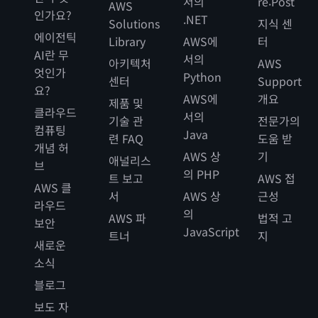
서의
re:Post
AWS
인가요?
.NET
Solutions
지식 센
에이전틱
Library
AWS에
터
AI란 무
서의
아키텍처
AWS
엇인가
Python
센터
Support
요?
AWS에
개요
제품 및
클라우드
서의
기술 관
전문가의
컴퓨팅
Java
련 FAQ
도움 받
개념 허
AWS 상
기
애널리스
브
의 PHP
트 보고
AWS 접
AWS 클
서
AWS 상
근성
라우드
의
AWS 파
법적 고
보안
JavaScript
트너
지
새로운
소식
블로그
보도 자