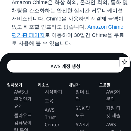
Amazon Chime은 화상 회의, 온라인 회의, 통화 및
채팅을 간소화하는 안전한 실시간 커뮤니케이션
서비스입니다. Chime을 사용하면 선결제 금액이
없고 배포할 인프라도 없습니다.
Amazon Chime
평가판 페이지
로 이동하여 30일간 Chime을 무료
로 사용해 볼 수 있습니다.
AWS 계정 생성
알아보기
리소스
개발자
도움말
AWS란
시작하기
빌더 센
AWS에
무엇인가
터
문의
교육
요?
SDK 및
지원 티
AWS
클라우드
도구
켓 제출
Trust
컴퓨팅이
Center
AWS에
AWS
란 무엇