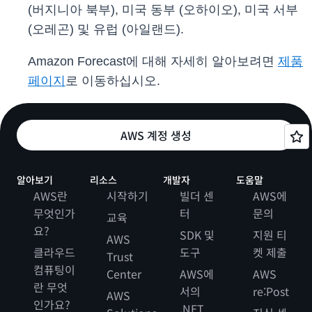
(버지니아 북부), 미국 동부 (오하이오), 미국 서부
(오레곤) 및 유럽 (아일랜드).
Amazon Forecast에 대해 자세히 알아보려면
제품
페이지
로 이동하십시오.
AWS 계정 생성
알아보기
리소스
개발자
도움말
AWS란
시작하기
빌더 센
AWS에
무엇인가
터
문의
교육
요?
SDK 및
지원 티
AWS
클라우드
도구
켓 제출
Trust
컴퓨팅이
Center
AWS에
AWS
란 무엇
서의
re:Post
AWS
인가요?
.NET