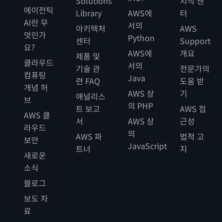
Solutions
지식 센
에이전틱
Library
AWS에
터
AI란 무
서의
아키텍처
AWS
엇인가
Python
센터
Support
요?
AWS에
개요
제품 및
클라우드
서의
기술 관
전문가의
컴퓨팅
Java
련 FAQ
도움 받
개념 허
AWS 상
기
애널리스
브
의 PHP
트 보고
AWS 접
AWS 클
서
AWS 상
근성
라우드
의
AWS 파
법적 고
보안
JavaScript
트너
지
새로운
소식
블로그
보도 자
료