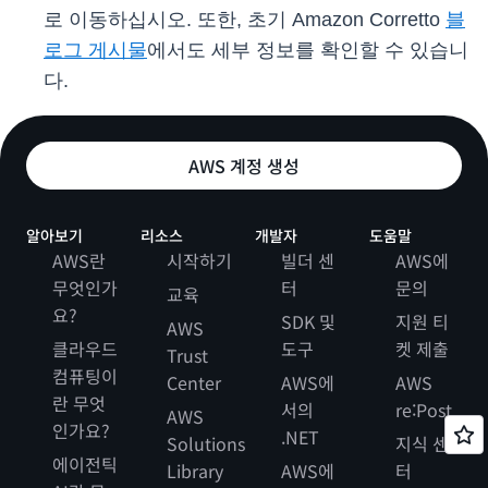
로 이동하십시오. 또한, 초기 Amazon Corretto
블
로그 게시물
에서도 세부 정보를 확인할 수 있습니
다.
AWS 계정 생성
알아보기
리소스
개발자
도움말
AWS란
시작하기
빌더 센
AWS에
무엇인가
터
문의
교육
요?
SDK 및
지원 티
AWS
클라우드
도구
켓 제출
Trust
컴퓨팅이
Center
AWS에
AWS
란 무엇
서의
re:Post
AWS
인가요?
.NET
Solutions
지식 센
에이전틱
Library
AWS에
터