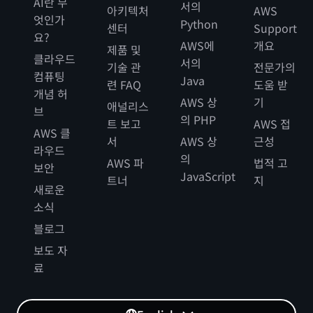
AI란 무
서의
아키텍처
AWS
엇인가
Python
센터
Support
요?
AWS에
개요
제품 및
클라우드
서의
기술 관
전문가의
컴퓨팅
Java
련 FAQ
도움 받
개념 허
AWS 상
기
애널리스
브
의 PHP
트 보고
AWS 접
AWS 클
서
AWS 상
근성
라우드
의
AWS 파
법적 고
보안
JavaScript
트너
지
새로운
소식
블로그
보도 자
료