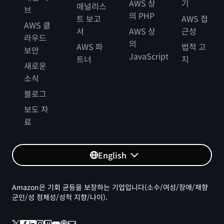
AWS 상
기
애널리스
브
의 PHP
트 보고
AWS 접
AWS 클
서
AWS 상
근성
라우드
의
AWS 파
법적 고
보안
JavaScript
트너
지
새로운
소식
블로그
보도 자
료
English
Amazon은 기회 균등을 보장하는 기업입니다(소수/여성/장애/재향
군인/성 정체성/성적 지향/나이).