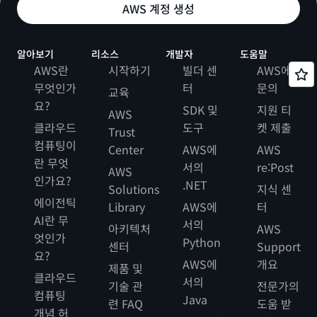
AWS 계정 생성
알아보기
리소스
개발자
도움말
AWS란
시작하기
빌더 센
AWS에
무엇인가
터
문의
교육
요?
SDK 및
지원 티
AWS
클라우드
도구
켓 제출
Trust
컴퓨팅이
Center
AWS에
AWS
란 무엇
서의
re:Post
AWS
인가요?
.NET
Solutions
지식 센
에이전틱
Library
AWS에
터
AI란 무
서의
아키텍처
AWS
엇인가
Python
센터
Support
요?
AWS에
개요
제품 및
클라우드
서의
기술 관
전문가의
컴퓨팅
Java
련 FAQ
도움 받
개념 허