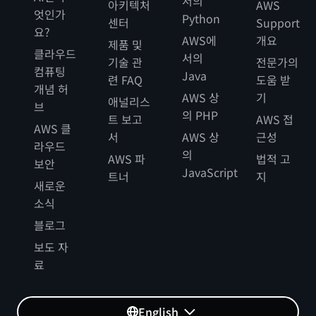
서의
아키텍처
AWS
엇인가
Python
센터
Support
요?
AWS에
개요
제품 및
클라우드
서의
기술 관
전문가의
컴퓨팅
Java
련 FAQ
도움 받
개념 허
AWS 상
기
애널리스
브
의 PHP
트 보고
AWS 접
AWS 클
서
AWS 상
근성
라우드
의
AWS 파
법적 고
보안
JavaScript
트너
지
새로운
소식
블로그
보도 자
료
English