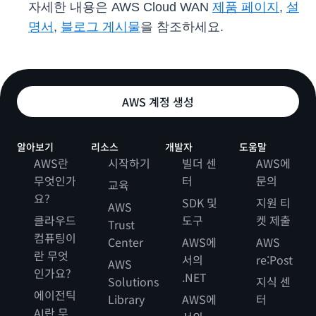
자세한 내용은 AWS Cloud WAN
제품 페이지
,
설
명서
,
블로그 게시물
을 참조하세요.
AWS 계정 생성
알아보기
리소스
개발자
도움말
AWS란
시작하기
빌더 센
AWS에
무엇인가
터
문의
교육
요?
SDK 및
지원 티
AWS
클라우드
도구
켓 제출
Trust
컴퓨팅이
Center
AWS에
AWS
란 무엇
서의
re:Post
AWS
인가요?
.NET
Solutions
지식 센
에이전틱
Library
AWS에
터
AI란 무