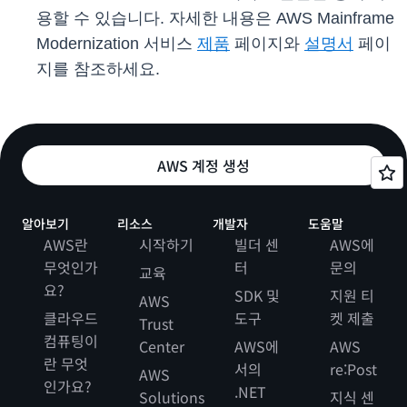
용할 수 있습니다. 자세한 내용은 AWS Mainframe
Modernization 서비스
제품
페이지와
설명서
페이
지를 참조하세요.
AWS 계정 생성
알아보기
리소스
개발자
도움말
AWS란
시작하기
빌더 센
AWS에
무엇인가
터
문의
교육
요?
SDK 및
지원 티
AWS
클라우드
도구
켓 제출
Trust
컴퓨팅이
Center
AWS에
AWS
란 무엇
서의
re:Post
AWS
인가요?
.NET
Solutions
지식 센