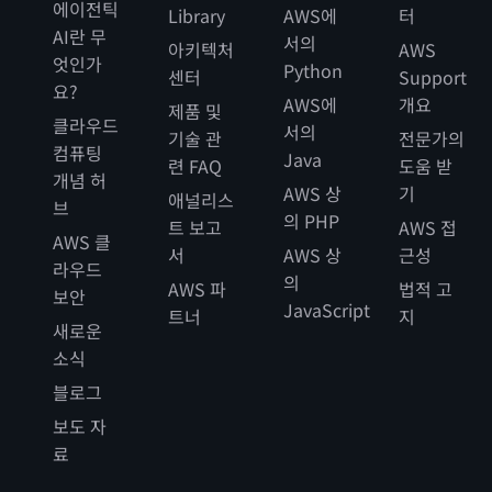
에이전틱
Library
AWS에
터
AI란 무
서의
아키텍처
AWS
엇인가
Python
센터
Support
요?
AWS에
개요
제품 및
클라우드
서의
기술 관
전문가의
컴퓨팅
Java
련 FAQ
도움 받
개념 허
AWS 상
기
애널리스
브
의 PHP
트 보고
AWS 접
AWS 클
서
AWS 상
근성
라우드
의
AWS 파
법적 고
보안
JavaScript
트너
지
새로운
소식
블로그
보도 자
료