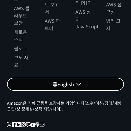
의 PHP
트 보고
AWS 접
AWS 클
서
AWS 상
근성
라우드
의
AWS 파
법적 고
보안
JavaScript
트너
지
새로운
소식
블로그
보도 자
료
English
Amazon은 기회 균등을 보장하는 기업입니다(소수/여성/장애/재향
군인/성 정체성/성적 지향/나이).