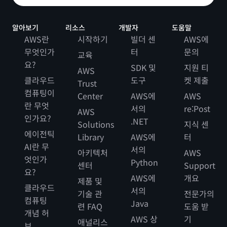
알아보기
리소스
개발자
도움말
AWS란
시작하기
빌더 센
AWS에
무엇인가
터
문의
교육
요?
SDK 및
지원 티
AWS
클라우드
도구
켓 제출
Trust
컴퓨팅이
Center
AWS에
AWS
란 무엇
서의
re:Post
AWS
인가요?
.NET
Solutions
지식 센
에이전틱
Library
AWS에
터
AI란 무
서의
아키텍처
AWS
엇인가
Python
센터
Support
요?
AWS에
개요
제품 및
클라우드
서의
기술 관
전문가의
컴퓨팅
Java
련 FAQ
도움 받
개념 허
AWS 상
기
애널리스
브