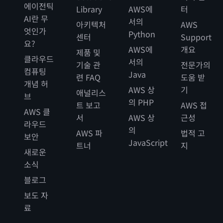
에이전틱
Library
AWS에
터
AI란 무
서의
아키텍처
AWS
엇인가
Python
센터
Support
요?
AWS에
개요
제품 및
클라우드
서의
기술 관
전문가의
컴퓨팅
Java
련 FAQ
도움 받
개념 허
AWS 상
기
애널리스
브
의 PHP
트 보고
AWS 접
AWS 클
서
AWS 상
근성
라우드
의
AWS 파
법적 고
보안
JavaScript
트너
지
새로운
소식
블로그
보도 자
료