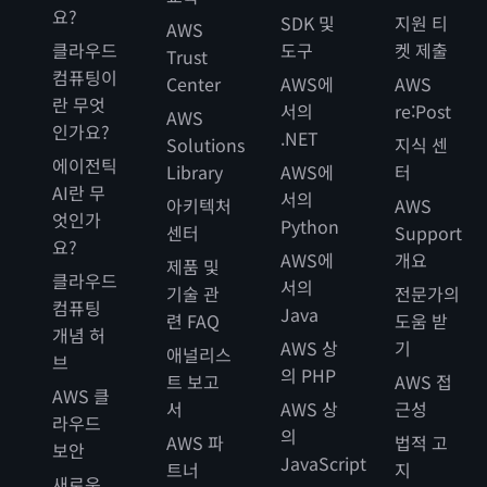
요?
SDK 및
지원 티
AWS
클라우드
도구
켓 제출
Trust
컴퓨팅이
Center
AWS에
AWS
란 무엇
서의
re:Post
AWS
인가요?
.NET
Solutions
지식 센
에이전틱
Library
AWS에
터
AI란 무
서의
아키텍처
AWS
엇인가
Python
센터
Support
요?
AWS에
개요
제품 및
클라우드
서의
기술 관
전문가의
컴퓨팅
Java
련 FAQ
도움 받
개념 허
AWS 상
기
애널리스
브
의 PHP
트 보고
AWS 접
AWS 클
서
AWS 상
근성
라우드
의
AWS 파
법적 고
보안
JavaScript
트너
지
새로운