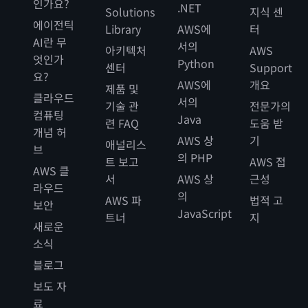
인가요?
.NET
Solutions
지식 센
에이전틱
Library
AWS에
터
AI란 무
서의
아키텍처
AWS
엇인가
Python
센터
Support
요?
AWS에
개요
제품 및
클라우드
서의
기술 관
전문가의
컴퓨팅
Java
련 FAQ
도움 받
개념 허
AWS 상
기
애널리스
브
의 PHP
트 보고
AWS 접
AWS 클
서
AWS 상
근성
라우드
의
AWS 파
법적 고
보안
JavaScript
트너
지
새로운
소식
블로그
보도 자
료