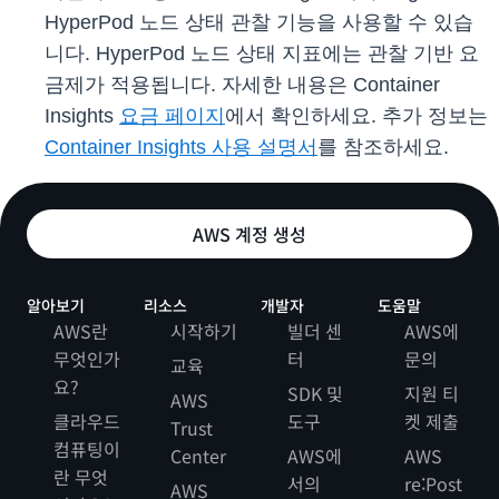
HyperPod 노드 상태 관찰 기능을 사용할 수 있습
니다. HyperPod 노드 상태 지표에는 관찰 기반 요
금제가 적용됩니다. 자세한 내용은 Container
Insights
요금 페이지
에서 확인하세요. 추가 정보는
Container Insights 사용 설명서
를 참조하세요.
AWS 계정 생성
알아보기
리소스
개발자
도움말
AWS란
시작하기
빌더 센
AWS에
무엇인가
터
문의
교육
요?
SDK 및
지원 티
AWS
클라우드
도구
켓 제출
Trust
컴퓨팅이
Center
AWS에
AWS
란 무엇
서의
re:Post
AWS