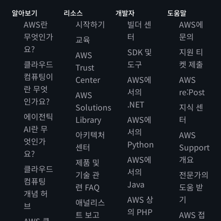
알아보기
리소스
개발자
도움말
AWS란
시작하기
빌더 센
AWS에
무엇인가
터
문의
교육
요?
SDK 및
지원 티
AWS
클라우드
도구
켓 제출
Trust
컴퓨팅이
Center
AWS에
AWS
란 무엇
서의
re:Post
AWS
인가요?
.NET
Solutions
지식 센
에이전틱
Library
AWS에
터
AI란 무
서의
아키텍처
AWS
엇인가
Python
센터
Support
요?
AWS에
개요
제품 및
클라우드
서의
기술 관
전문가의
컴퓨팅
Java
련 FAQ
도움 받
개념 허
AWS 상
기
애널리스
브
의 PHP
트 보고
AWS 접