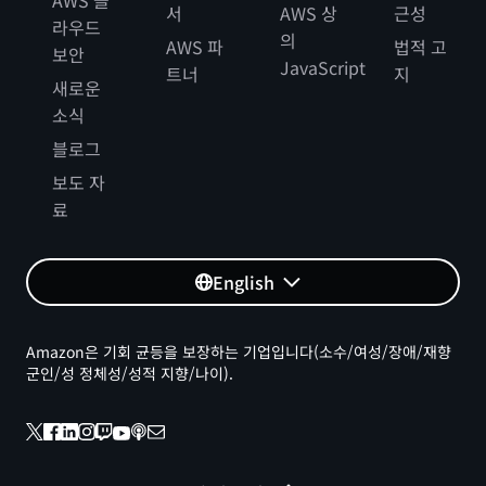
AWS 클
서
AWS 상
근성
라우드
의
AWS 파
법적 고
보안
JavaScript
트너
지
새로운
소식
블로그
보도 자
료
English
Amazon은 기회 균등을 보장하는 기업입니다(소수/여성/장애/재향
군인/성 정체성/성적 지향/나이).