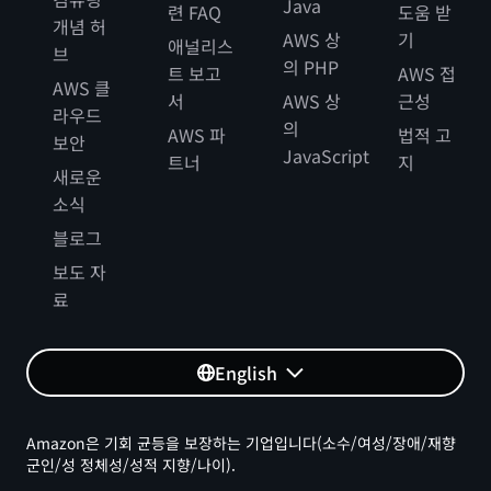
Java
련 FAQ
도움 받
개념 허
AWS 상
기
애널리스
브
의 PHP
트 보고
AWS 접
AWS 클
서
AWS 상
근성
라우드
의
AWS 파
법적 고
보안
JavaScript
트너
지
새로운
소식
블로그
보도 자
료
English
Amazon은 기회 균등을 보장하는 기업입니다(소수/여성/장애/재향
군인/성 정체성/성적 지향/나이).