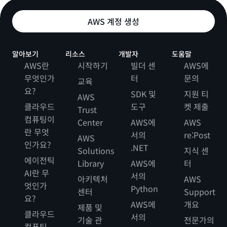
AWS 계정 생성
알아보기
리소스
개발자
도움말
AWS란
시작하기
빌더 센
AWS에
무엇인가
터
문의
교육
요?
SDK 및
지원 티
AWS
클라우드
도구
켓 제출
Trust
컴퓨팅이
Center
AWS에
AWS
란 무엇
서의
re:Post
AWS
인가요?
.NET
Solutions
지식 센
에이전틱
Library
AWS에
터
AI란 무
서의
아키텍처
AWS
엇인가
Python
센터
Support
요?
AWS에
개요
제품 및
클라우드
서의
기술 관
전문가의
컴퓨팅