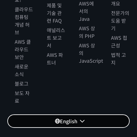
AWS에
개요
제품 및
클라우드
서의
기술 관
전문가의
컴퓨팅
Java
련 FAQ
도움 받
개념 허
AWS 상
기
애널리스
브
의 PHP
트 보고
AWS 접
AWS 클
서
AWS 상
근성
라우드
의
AWS 파
법적 고
보안
JavaScript
트너
지
새로운
소식
블로그
보도 자
료
English