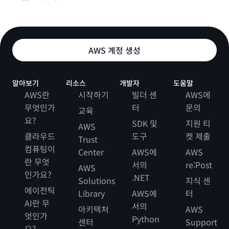
AWS 계정 생성
알아보기
리소스
개발자
도움말
AWS란
시작하기
빌더 센
AWS에
무엇인가
터
문의
교육
요?
SDK 및
지원 티
AWS
클라우드
도구
켓 제출
Trust
컴퓨팅이
Center
AWS에
AWS
란 무엇
서의
re:Post
AWS
인가요?
.NET
Solutions
지식 센
에이전틱
Library
AWS에
터
AI란 무
서의
아키텍처
AWS
엇인가
Python
센터
Support
요?