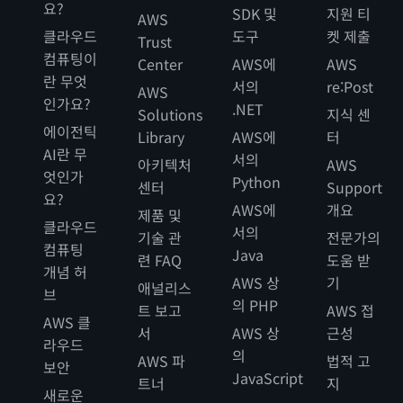
요?
SDK 및
지원 티
AWS
클라우드
도구
켓 제출
Trust
컴퓨팅이
Center
AWS에
AWS
란 무엇
서의
re:Post
AWS
인가요?
.NET
Solutions
지식 센
에이전틱
Library
AWS에
터
AI란 무
서의
아키텍처
AWS
엇인가
Python
센터
Support
요?
AWS에
개요
제품 및
클라우드
서의
기술 관
전문가의
컴퓨팅
Java
련 FAQ
도움 받
개념 허
AWS 상
기
애널리스
브
의 PHP
트 보고
AWS 접
AWS 클
서
AWS 상
근성
라우드
의
AWS 파
법적 고
보안
JavaScript
트너
지
새로운