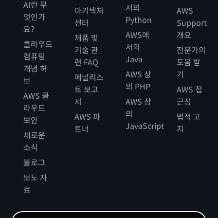
AI란 무
서의
아키텍처
AWS
엇인가
Python
센터
Support
요?
AWS에
개요
제품 및
클라우드
서의
기술 관
전문가의
컴퓨팅
Java
련 FAQ
도움 받
개념 허
AWS 상
기
애널리스
브
의 PHP
트 보고
AWS 접
AWS 클
서
AWS 상
근성
라우드
의
AWS 파
법적 고
보안
JavaScript
트너
지
새로운
소식
블로그
보도 자
료