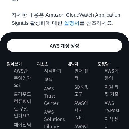
자세한 내용은 Amazon CloudWatch Application
Signals 활성화에 대한
설명서
를 참조하세요.
AWS 계정 생성
알아보기
리소스
개발자
도움말
AWS란
시작하기
빌더 센
AWS에
무엇인가
터
문의
교육
요?
SDK 및
지원 티
AWS
클라우드
도구
켓 제출
Trust
컴퓨팅이
Center
AWS에
AWS
란 무엇
서의
re:Post
AWS
인가요?
.NET
Solutions
지식 센
에이전틱
Library
AWS에
터