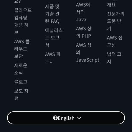
요?
AWS에
개요
제품 및
클라우드
서의
기술 관
전문가의
컴퓨팅
Java
련 FAQ
도움 받
개념 허
AWS 상
기
애널리스
브
의 PHP
트 보고
AWS 접
AWS 클
서
AWS 상
근성
라우드
의
AWS 파
법적 고
보안
JavaScript
트너
지
새로운
소식
블로그
보도 자
료
English