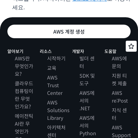
세요.
AWS 계정 생성
알아보기
리소스
개발자
도움말
AWS란
시작하기
빌더 센
AWS에
무엇인가
터
문의
교육
요?
SDK 및
지원 티
AWS
클라우드
도구
켓 제출
Trust
컴퓨팅이
Center
AWS에
AWS
란 무엇
서의
re:Post
AWS
인가요?
.NET
Solutions
지식 센
에이전틱
Library
AWS에
터
AI란 무
서의
아키텍처
AWS
엇인가
Python
센터
Support